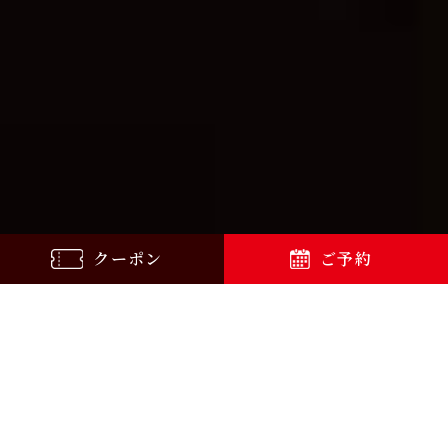
クーポン
ご予約
旨
寿司
、
い
と
産直
海鮮居酒屋
の